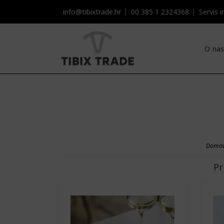
info@tibixtrade.hr
00 385 1 2324368
Servis i
O nas
Domo
Pr