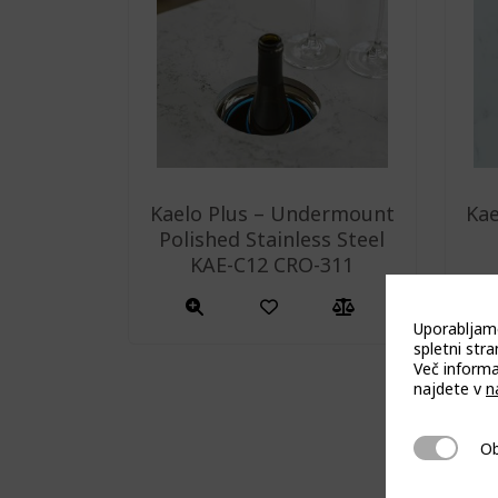
Kaelo Plus – Undermount
Kae
Polished Stainless Steel
KAE-C12 CRO-311
Uporabljam
spletni stran
Več informa
najdete v
n
Obvezni 
Ob