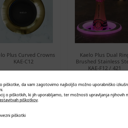
lo Plus Curved Crowns
Kaelo Plus Dual Rin
KAE-C12
Brushed Stainless St
KAE-F12 / 421
o piškotke, da vam zagotovimo najboljšo možno uporabniško izkušn
i.
cij o piškotkih, ki jih uporabljamo, ter možnosti upravljanja njihovih 
astavitvah piškotkov
.
piškotki
vezni piškotki