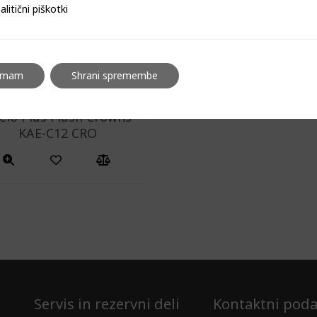
i piškotki
alitični piškotki
emam
Shrani spremembe
elo Plus Flush Crowns
KAE-C12 CRO
Servis in rezervni deli
Kontaktni poda