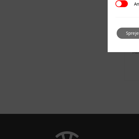
Analitičn
An
Sprej
Ka