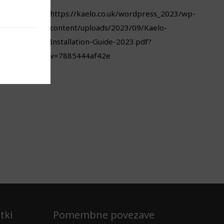
https://kaelo.co.uk/wordpress_2023/wp-
content/uploads/2023/09/Kaelo-
Installation-Guide-2023.pdf?
v=7885444af42e
tki
Pomembne povezave