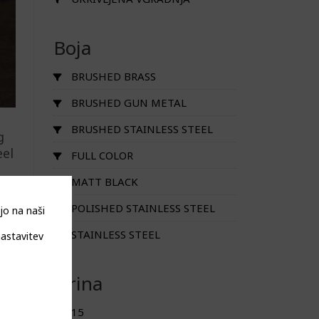
Boja
BRUSHED BRASS
BRUSHED GUN METAL
BRUSHED STAINLESS STEEL
g
eel
FULL COLOR
MATT BLACK
POLISHED STAINLESS STEEL
jo na naši
STAINLESS STEEL
nastavitev
Širina
15