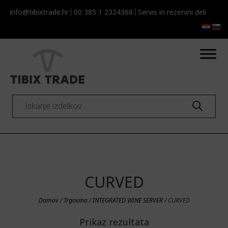
info@tibixtrade.hr
00 385 1 2324368
Servis in rezervni deli
Products
search
CURVED
Domov
/
Trgovina
/
INTEGRATED WINE SERVER
/ CURVED
Prikaz rezultata