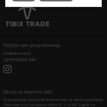
Pošljite nam povpraševanje
info@tibixtrade.hr
Spremljajte nas
Servis in rezervni deli
Če potrebujete servis in/ali rezervne dele, se obrnite na podjetje
Tibix trade d.o.o. na naslovu VRBIK III 7, 10 000 Zagreb, na