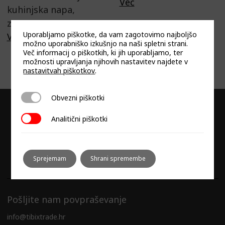
Več
kuhinjska napa,
zasnovana…
Uporabljamo piškotke, da vam zagotovimo najboljšo
Več
možno uporabniško izkušnjo na naši spletni strani.
Več informacij o piškotkih, ki jih uporabljamo, ter
možnosti upravljanja njihovih nastavitev najdete v
nastavitvah piškotkov
.
Obvezni piškotki
Obvezni piškotki
Analitični piškotki
Analitični piškotki
Sprejemam
Shrani spremembe
Pošljite nam povpraševanje
info@tibixtrade.hr