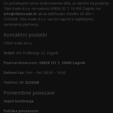
Če potrebujete servis in/ali rezervne dele, se obrnite na podjetje
Tibix trade d.o.o. na naslovu VRBIK III 7, 10 000 Zagreb, na
info@tibixtrade.hr
ali na telefonsko številko 00 385 1
2324368. Tibix trade d.o.o. vas bo napotil k najbližjemu
servisnemu partnerju.
Kontaktni podatki
TIBIX trade d.o.o.
Sedež:
XIV. Podbrežje 23, Zagreb
Pisarna/showroom:
VRBIK III 7, 10000 Zagreb
Delovni čas:
Pon – Pet: 08:00 – 16:00
Telefon:
01 2324368
Pomembne povezave
Uvjeti korištenja
Politika privatnosti