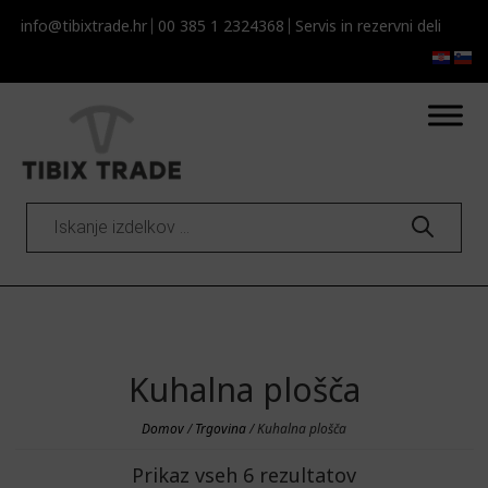
info@tibixtrade.hr
00 385 1 2324368
Servis in rezervni deli
Products
search
Kuhalna plošča
Domov
/
Trgovina
/ Kuhalna plošča
Prikaz vseh 6 rezultatov