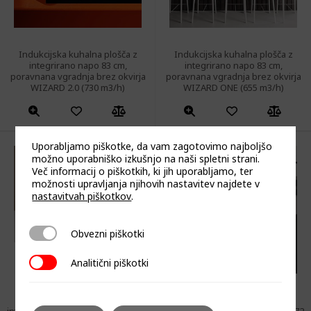
Indukcijska kuhalna plošča z
Indukcijska kuhalna plošča z
integrirano napo 83 cm,
integrirano napo 83 cm,
poravnana vgradnja brez okvirja
poravnana vgradnja brez okvirja
WIZARD 2.0 (730 m3/h)
WIZARD ONE (655 m3/h)
Uporabljamo piškotke, da vam zagotovimo najboljšo
možno uporabniško izkušnjo na naši spletni strani.
Več informacij o piškotkih, ki jih uporabljamo, ter
možnosti upravljanja njihovih nastavitev najdete v
nastavitvah piškotkov
.
Obvezni piškotki
Obvezni piškotki
Analitični piškotki
Analitični piškotki
Indukcijska kuhalna plošča z
Indukcijska kuhalna plošča z
integrirano napo WIZARD SLIM 60
integrirano napo WIZARD SLIM 72