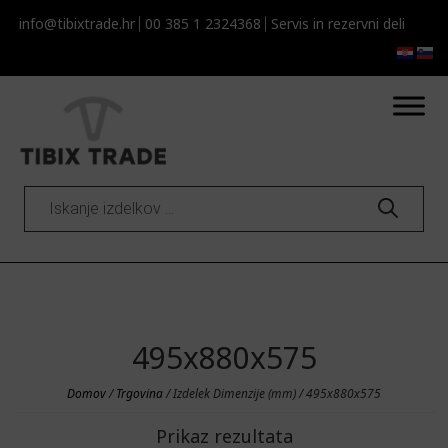
info@tibixtrade.hr
00 385 1 2324368
Servis in rezervni deli
Products
search
495x880x575
Domov
/
Trgovina
/ Izdelek Dimenzije (mm) / 495x880x575
Prikaz rezultata