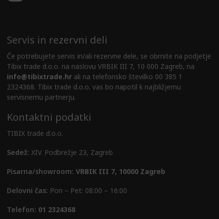
Servis in rezervni deli
Če potrebujete servis in/ali rezervne dele, se obrnite na podjetje
Tibix trade d.o.o. na naslovu VRBIK III 7, 10 000 Zagreb, na
info@tibixtrade.hr
ali na telefonsko številko 00 385 1
2324368. Tibix trade d.o.o. vas bo napotil k najbližjemu
servisnemu partnerju.
Kontaktni podatki
TIBIX trade d.o.o.
Sedež:
XIV. Podbrežje 23, Zagreb
Pisarna/showroom:
VRBIK III 7, 10000 Zagreb
Delovni čas:
Pon – Pet: 08:00 – 16:00
Telefon:
01 2324368