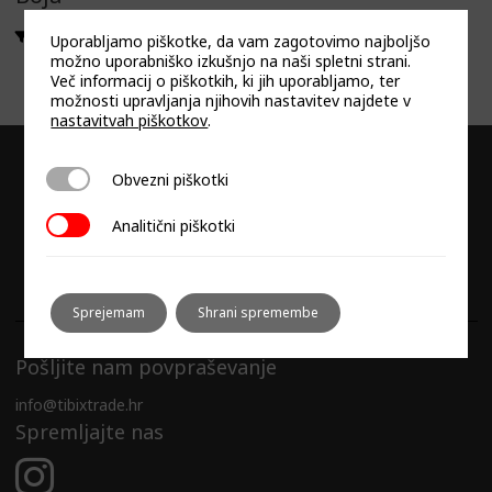
CRNA
Uporabljamo piškotke, da vam zagotovimo najboljšo
možno uporabniško izkušnjo na naši spletni strani.
Več informacij o piškotkih, ki jih uporabljamo, ter
možnosti upravljanja njihovih nastavitev najdete v
nastavitvah piškotkov
.
Obvezni piškotki
Obvezni piškotki
Analitični piškotki
Analitični piškotki
Sprejemam
Shrani spremembe
Pošljite nam povpraševanje
info@tibixtrade.hr
Spremljajte nas