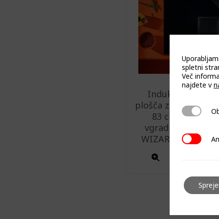
Uporabljam
spletni stran
Več informa
najdete v
n
Indukcijska kuha
plošča z integriran
Obvezni 
Ob
83 cm, poravna
vgradnja brez okv
WIZARD 2.0 (730 m
Analitičn
An
Sprej