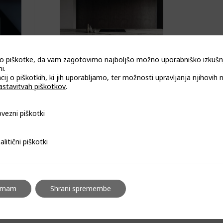
o piškotke, da vam zagotovimo najboljšo možno uporabniško izkušn
i.
cij o piškotkih, ki jih uporabljamo, ter možnosti upravljanja njihovih 
astavitvah piškotkov
.
lna
Indukcijska kuhalna
o napo
plošča z integrirano napo
piškotki
vezni piškotki
na
83 cm, poravnana
irja
vgradnja brez okvirja
3/h)
WIZARD ONE (655 m3/h)
i piškotki
alitični piškotki
emam
Shrani spremembe