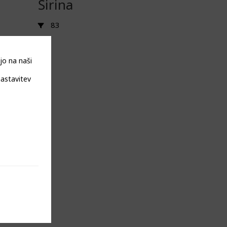
Širina
83
jo na naši
nastavitev