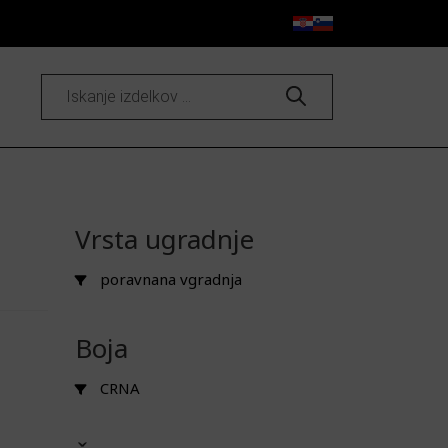
Products
search
Vrsta ugradnje
poravnana vgradnja
Boja
CRNA