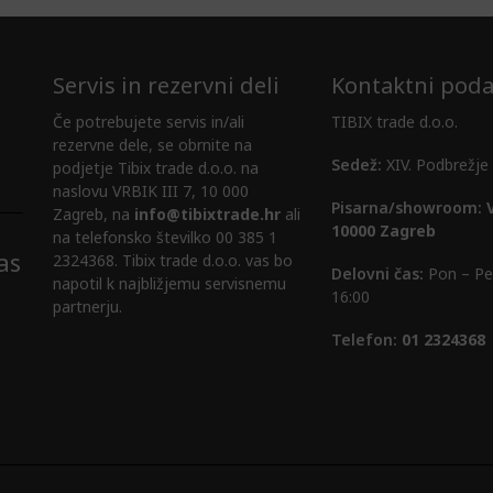
Servis in rezervni deli
Kontaktni poda
Če potrebujete servis in/ali
TIBIX trade d.o.o.
rezervne dele, se obrnite na
Sedež:
XIV. Podbrežje
podjetje Tibix trade d.o.o. na
naslovu VRBIK III 7, 10 000
Pisarna/showroom:
Zagreb, na
info@tibixtrade.hr
ali
10000 Zagreb
na telefonsko številko 00 385 1
as
2324368. Tibix trade d.o.o. vas bo
Delovni čas:
Pon – Pet
napotil k najbližjemu servisnemu
16:00
partnerju.
Telefon:
01 2324368