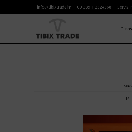
info@tibixtrade.hr
00 385 1 2324368
Servis i
O nas
Dom
Pr