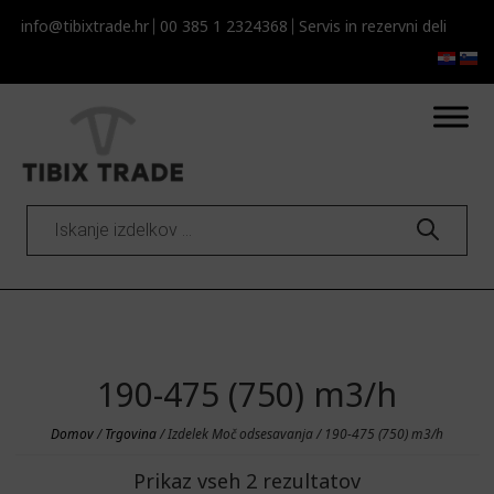
info@tibixtrade.hr
00 385 1 2324368
Servis in rezervni deli
Products
search
190-475 (750) m3/h
Domov
/
Trgovina
/ Izdelek Moč odsesavanja / 190-475 (750) m3/h
Prikaz vseh 2 rezultatov