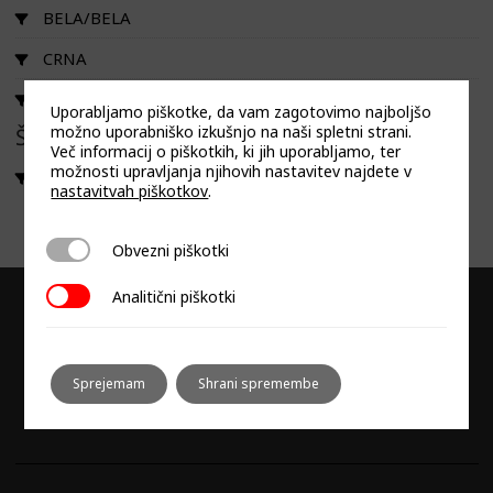
BELA/BELA
CRNA
INOX/BELA
Uporabljamo piškotke, da vam zagotovimo najboljšo
možno uporabniško izkušnjo na naši spletni strani.
Širina
Več informacij o piškotkih, ki jih uporabljamo, ter
možnosti upravljanja njihovih nastavitev najdete v
60X90 cm
nastavitvah piškotkov
.
Obvezni piškotki
Obvezni piškotki
Analitični piškotki
Analitični piškotki
Sprejemam
Shrani spremembe