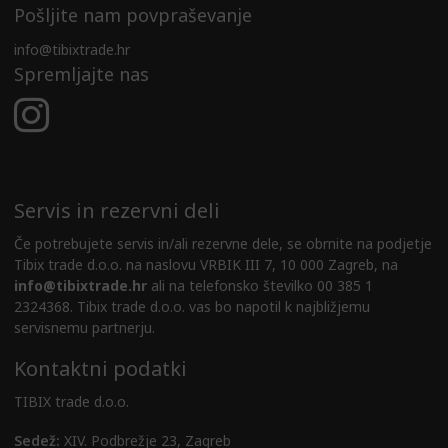
Pošljite nam povpraševanje
info@tibixtrade.hr
Spremljajte nas
Servis in rezervni deli
Če potrebujete servis in/ali rezervne dele, se obrnite na podjetje
Tibix trade d.o.o. na naslovu VRBIK III 7, 10 000 Zagreb, na
info@tibixtrade.hr
ali na telefonsko številko 00 385 1
2324368. Tibix trade d.o.o. vas bo napotil k najbližjemu
servisnemu partnerju.
Kontaktni podatki
TIBIX trade d.o.o.
Sedež:
XIV. Podbrežje 23, Zagreb