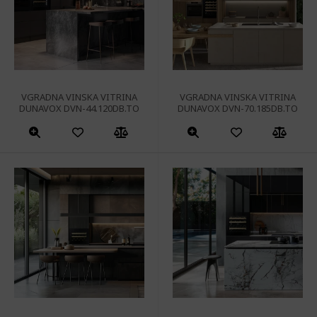
lahko
izberete
na
strani
izdelka
VGRADNA VINSKA VITRINA
VGRADNA VINSKA VITRINA
DUNAVOX DVN-44.120DB.TO
DUNAVOX DVN-70.185DB.TO