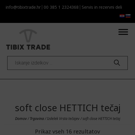
info@tibixtrade.hr
00 385 1 2324368
Servis in rezervni deli
Products
search
soft close HETTICH tečaj
Domov
/
Trgovina
/ Izdelek Vrsta tečajev / soft close HETTICH tečaj
Prikaz vseh 16 rezultatov