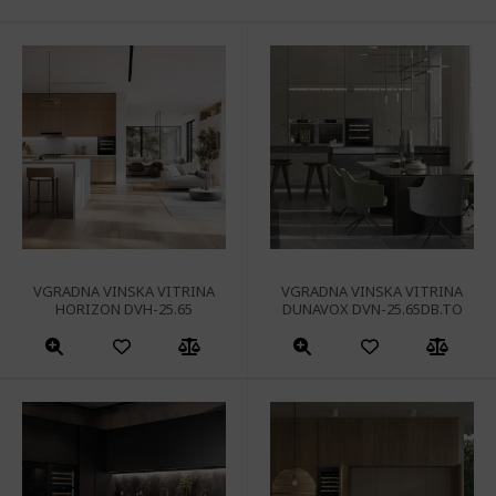
VGRADNA VINSKA VITRINA
VGRADNA VINSKA VITRINA
HORIZON DVH-25.65
DUNAVOX DVN-25.65DB.TO
Ta
izdelek
ima
več
različic.
Možnosti