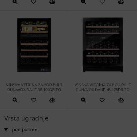
Ta
izdelek
ima
več
različic.
Možnosti
lahko
izberete
na
strani
izdelka
VINSKA VITRINA ZA POD PULT
VINSKA VITRINA ZA POD PULT
DUNAVOX DAUF-38.100DB.TO
DUNAVOX DAUF-45.125DB.TO
Vrsta ugradnje
pod pultom