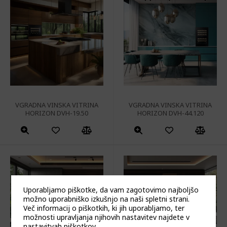
VGRADNA VINSKA VITRINA
VGRADNA VINSKA VITRINA
HORIZON DVH-19.50
HORIZON DVH-44.120
Ta
Ta
izdelek
izdelek
ima
ima
več
več
različic.
različic.
Uporabljamo piškotke, da vam zagotovimo najboljšo
Možnosti
Možnosti
možno uporabniško izkušnjo na naši spletni strani.
Več informacij o piškotkih, ki jih uporabljamo, ter
lahko
lahko
možnosti upravljanja njihovih nastavitev najdete v
izberete
izberete
nastavitvah piškotkov
.